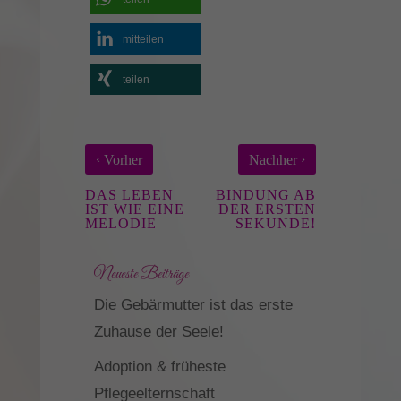
werden, bedarf der Zugriff auf diese Inhalte keiner manuellen Einwilligung
mehr.
mitteilen
Cookie-Informationen anzeigen
teilen
Datenschutzerklärung
Impressum
‹
›
Vorher
Nachher
DAS LEBEN
BINDUNG AB
IST WIE EINE
DER ERSTEN
MELODIE
SEKUNDE!
Neueste Beiträge
Die Gebärmutter ist das erste
Zuhause der Seele!
Adoption & früheste
Pflegeelternschaft