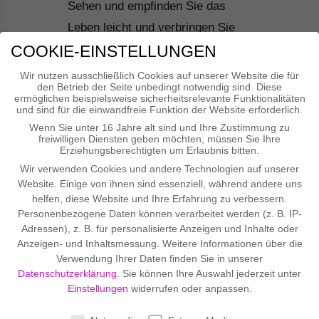
Sehen und empfinden Sie das
Leben leicht und verbringen Sie
viel Zeit in der Natur und an
COOKIE-EINSTELLUNGEN
Naturplätzen wo Sie zur Ruhe
Wir nutzen ausschließlich Cookies auf unserer Website die für
den Betrieb der Seite unbedingt notwendig sind. Diese
kommen und Ihre Batterien
ermöglichen beispielsweise sicherheitsrelevante Funktionalitäten
und sind für die einwandfreie Funktion der Website erforderlich.
aufladen können. Genießen Sie
Wenn Sie unter 16 Jahre alt sind und Ihre Zustimmung zu
die Zeit mit Ihrem Partner ganz
freiwilligen Diensten geben möchten, müssen Sie Ihre
Erziehungsberechtigten um Erlaubnis bitten.
intensiv, noch bevor die Zeugung
Wir verwenden Cookies und andere Technologien auf unserer
vollzogen ist, denn ab da sind Sie
Website. Einige von ihnen sind essenziell, während andere uns
zu dritt! Machen Sie sich jeden
helfen, diese Website und Ihre Erfahrung zu verbessern.
Personenbezogene Daten können verarbeitet werden (z. B. IP-
Tag selbst eine Freude. Beginnen
Adressen), z. B. für personalisierte Anzeigen und Inhalte oder
Sie schon ganz früh in Gedanken
Anzeigen- und Inhaltsmessung.
Weitere Informationen über die
Verwendung Ihrer Daten finden Sie in unserer
mit Ihrem Kind zu sprechen und
Datenschutzerklärung
.
Sie können Ihre Auswahl jederzeit unter
bauen dadurch eine positive
Einstellungen
widerrufen oder anpassen.
Bindung auf.
COOKIE-EINSTELLUNGEN